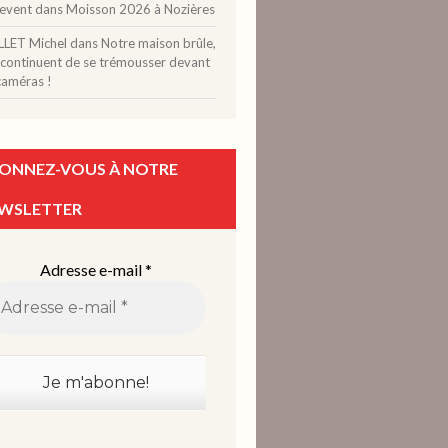
levent
dans
Moisson 2026 à Nozières
LLET Michel
dans
Notre maison brûle,
 continuent de se trémousser devant
caméras !
ONNEZ-VOUS À NOTRE
WSLETTER
Adresse e-mail
*