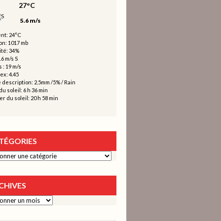
27°C
5.6 m/s
nt: 24°C
on: 1017 mb
té: 34%
.6 m/s S
 : 19 m/s
ex: 4.45
 description:
2.5mm
/
5%
/
Rain
u soleil: 6 h 36 min
r du soleil: 20 h 58 min
TÉGORIES
ies
CHIVES
s