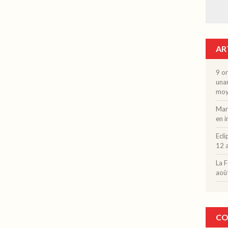
AR
9 o
unan
moy
Marc
en 
Ecli
12 a
La F
aoû
CO