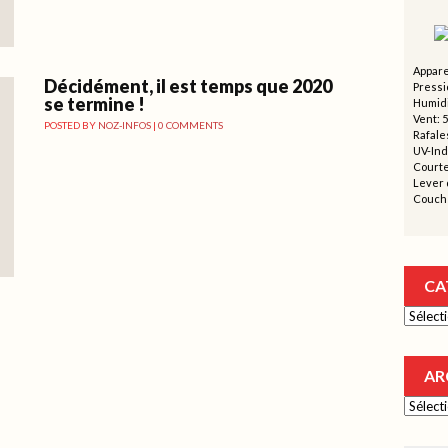
Appare
Décidément, il est temps que 2020
Pressi
se termine !
Humidi
Vent: 5
POSTED BY
NOZ-INFOS
|
0 COMMENTS
Rafales
UV-Ind
Courte
Lever d
Couche
CA
Catégor
AR
Archive