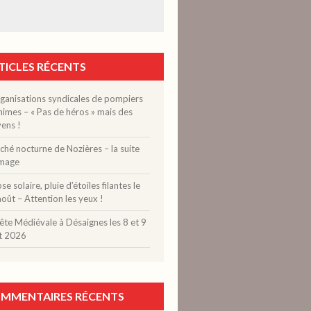
TICLES RÉCENTS
rganisations syndicales de pompiers
imes – « Pas de héros » mais des
ens !
hé nocturne de Nozières – la suite
image
pse solaire, pluie d’étoiles filantes le
oût – Attention les yeux !
ête Médiévale à Désaignes les 8 et 9
t 2026
MMENTAIRES RÉCENTS