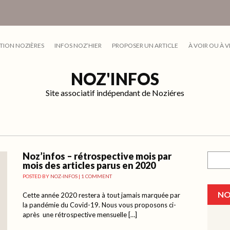
TION NOZIÈRES
INFOS NOZ’HIER
PROPOSER UN ARTICLE
À VOIR OU À V
NOZ'INFOS
Site associatif indépendant de Noziéres
Noz’infos – rétrospective mois par
Recher
mois des articles parus en 2020
POSTED BY
NOZ-INFOS
|
1 COMMENT
NO
Cette année 2020 restera à tout jamais marquée par
la pandémie du Covid-19. Nous vous proposons ci-
après une rétrospective mensuelle […]