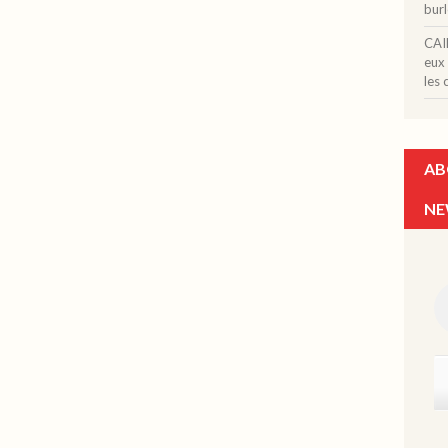
bur
CAI
eux
les 
AB
NE