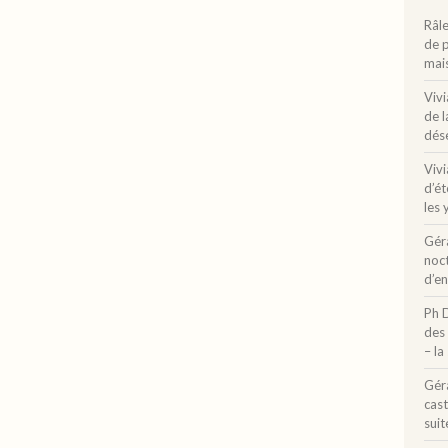
Râle
de 
mai
Vivi
de l
dése
Vivi
d’ét
les 
Gér
noct
d’e
Ph 
des 
– la
Gér
cast
suit