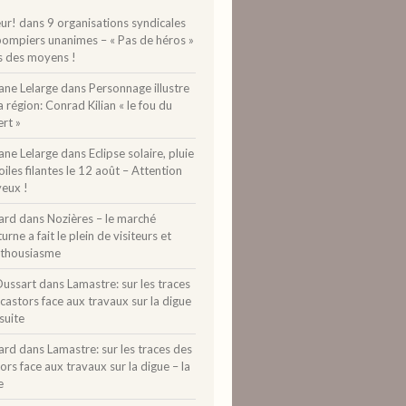
ur!
dans
9 organisations syndicales
pompiers unanimes – « Pas de héros »
s des moyens !
ane Lelarge
dans
Personnage illustre
a région: Conrad Kilian « le fou du
rt »
ane Lelarge
dans
Eclipse solaire, pluie
oiles filantes le 12 août – Attention
yeux !
ard
dans
Nozières – le marché
urne a fait le plein de visiteurs et
nthousiasme
Dussart
dans
Lamastre: sur les traces
castors face aux travaux sur la digue
 suite
ard
dans
Lamastre: sur les traces des
ors face aux travaux sur la digue – la
e