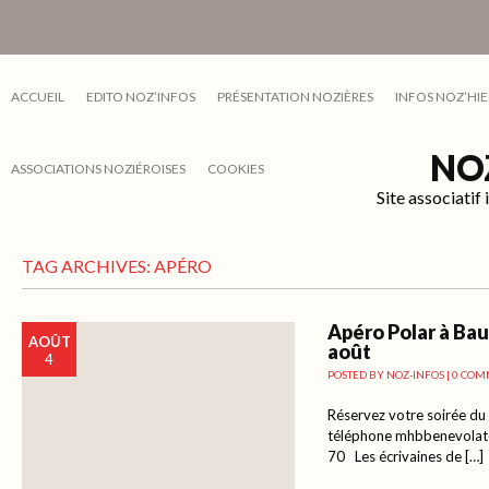
ACCUEIL
EDITO NOZ’INFOS
PRÉSENTATION NOZIÈRES
INFOS NOZ’HIE
NO
ASSOCIATIONS NOZIÉROISES
COOKIES
Site associati
TAG ARCHIVES:
APÉRO
Apéro Polar à Bau
AOÛT
août
4
POSTED BY
NOZ-INFOS
|
0 COM
Réservez votre soirée du
téléphone mhbbenevolat
70 Les écrivaines de […]