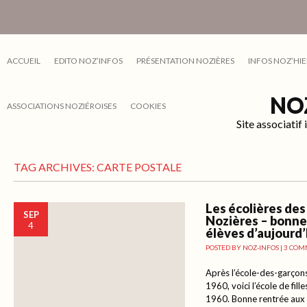
ACCUEIL
EDITO NOZ’INFOS
PRÉSENTATION NOZIÈRES
INFOS NOZ’HIE
NO
ASSOCIATIONS NOZIÉROISES
COOKIES
Site associati
TAG ARCHIVES:
CARTE POSTALE
Les écolières des
SEP
Nozières – bonne
4
élèves d’aujourd’
POSTED BY
NOZ-INFOS
|
3 COM
Après l’école-des-garçon
1960, voici l’école de fil
1960. Bonne rentrée aux 