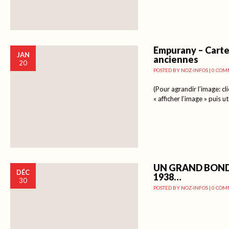
Empurany – Carte
JAN
anciennes
20
POSTED BY
NOZ-INFOS
|
0 COM
(Pour agrandir l’image: cli
« afficher l’image » puis ut
UN GRAND BOND
DÉC
1938…
30
POSTED BY
NOZ-INFOS
|
0 COM