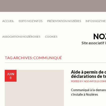
ACCUEIL
EDITO NOZ’INFOS
PRÉSENTATION NOZIÈRES
INFOS NOZ’HIE
NO
ASSOCIATIONS NOZIÉROISES
COOKIES
Site associati
TAG ARCHIVES:
COMMUNIQUÉ
Aide à permis de 
JUIN
déclarations de t
8
POSTED BY
NOZ-INFOS
|
0 COM
Communiqué à la demande
s’installe à Nozières