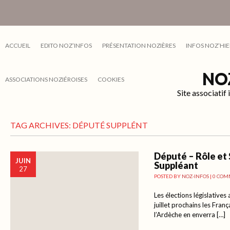
ACCUEIL
EDITO NOZ’INFOS
PRÉSENTATION NOZIÈRES
INFOS NOZ’HIE
NO
ASSOCIATIONS NOZIÉROISES
COOKIES
Site associati
TAG ARCHIVES:
DÉPUTÉ SUPPLÉNT
Député – Rôle et 
JUIN
Suppléant
27
POSTED BY
NOZ-INFOS
|
0 COM
Les élections législatives
juillet prochains les Fran
l’Ardèche en enverra […]