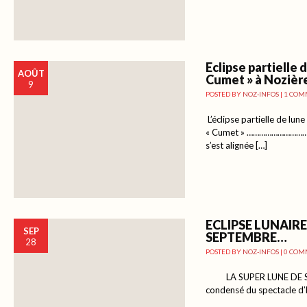
Eclipse partielle 
AOÛT
Cumet » à Nozièr
9
POSTED BY
NOZ-INFOS
|
1 COM
L’éclipse partielle de lu
« Cumet » ………………………………
s’est alignée […]
ECLIPSE LUNAIRE
SEP
SEPTEMBRE…
28
POSTED BY
NOZ-INFOS
|
0 COM
LA SUPER LUNE DE SAN
condensé du spectacle d’h