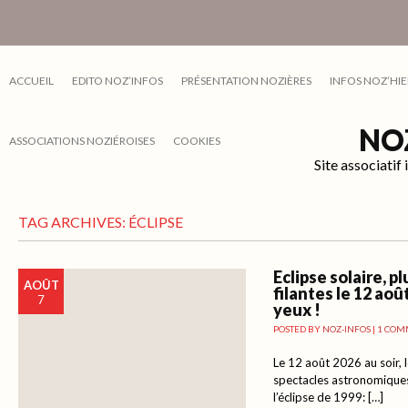
ACCUEIL
EDITO NOZ’INFOS
PRÉSENTATION NOZIÈRES
INFOS NOZ’HIE
NO
ASSOCIATIONS NOZIÉROISES
COOKIES
Site associati
TAG ARCHIVES:
ÉCLIPSE
Eclipse solaire, pl
AOÛT
filantes le 12 aoû
7
yeux !
POSTED BY
NOZ-INFOS
|
1 COM
Le 12 août 2026 au soir, le
spectacles astronomiques
l’éclipse de 1999: […]