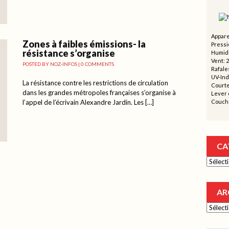
Appare
Zones à faibles émissions- la
Pressi
résistance s’organise
Humidi
Vent: 
POSTED BY
NOZ-INFOS
|
0 COMMENTS
Rafales
UV-Ind
La résistance contre les restrictions de circulation
Courte
dans les grandes métropoles françaises s’organise à
Lever d
l’appel de l’écrivain Alexandre Jardin. Les […]
Couche
CA
Catégor
AR
Archive