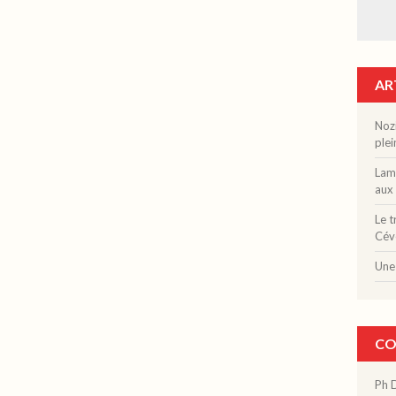
AR
Nozi
plei
Lama
aux 
Le t
Cév
Une 
CO
Ph 