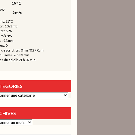
19°C
2 m/s
nt: 21°C
on: 1021 mb
té: 66%
2 m/s NW
 : 9.3 m/s
ex: 0
 description:
0mm
/
0%
/
Rain
u soleil: 6 h 33 min
r du soleil: 21 h 02 min
TÉGORIES
ies
CHIVES
s