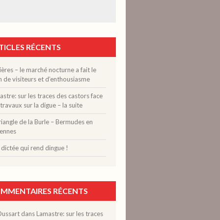
TICLES RÉCENTS
ères – le marché nocturne a fait le
n de visiteurs et d’enthousiasme
stre: sur les traces des castors face
travaux sur la digue – la suite
riangle de la Burle – Bermudes en
ennes
dictée qui rend dingue !
MMENTAIRES RÉCENTS
Dussart
dans
Lamastre: sur les traces