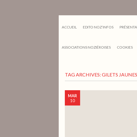
ACCUEIL
EDITO NOZ’INFOS
PRÉSENTA
ASSOCIATIONS NOZIÉROISES
COOKIES
TAG ARCHIVES:
GILETS JAUNE
MAR
10