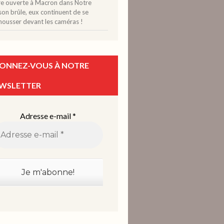
tre ouverte à Macron
dans
Notre
on brûle, eux continuent de se
mousser devant les caméras !
ONNEZ-VOUS À NOTRE
WSLETTER
Adresse e-mail
*