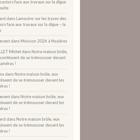
castors face aux travaux sur la digue
 suite
ard
dans
Lamastre: sur les traces des
ors face aux travaux sur la digue – la
e
levent
dans
Moisson 2026 à Nozières
LLET Michel
dans
Notre maison brûle,
 continuent de se trémousser devant
caméras !
ina
dans
Notre maison brûle, eux
tinuent de se trémousser devant les
éras !
levent
dans
Notre maison brûle, eux
tinuent de se trémousser devant les
éras !
ard
dans
Notre maison brûle, eux
tinuent de se trémousser devant les
éras !