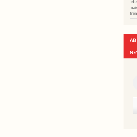
let
mais
tré
AB
NE