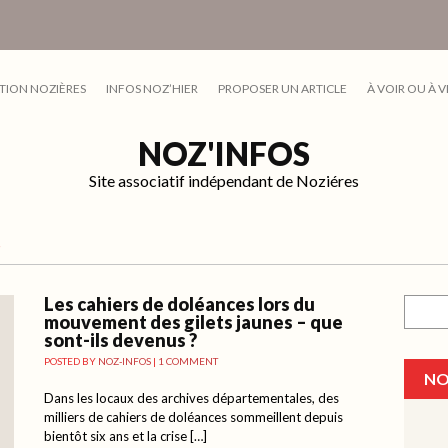
TION NOZIÈRES
INFOS NOZ’HIER
PROPOSER UN ARTICLE
À VOIR OU À V
NOZ'INFOS
Site associatif indépendant de Noziéres
S
Les cahiers de doléances lors du
Recher
mouvement des gilets jaunes – que
sont-ils devenus ?
POSTED BY
NOZ-INFOS
|
1 COMMENT
NO
Dans les locaux des archives départementales, des
milliers de cahiers de doléances sommeillent depuis
bientôt six ans et la crise […]