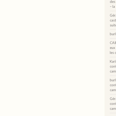
des 
– la
Gér
cast
suit
bur
CAI
eux
les 
Kar
con
cam
bur
con
cam
Gér
con
cam