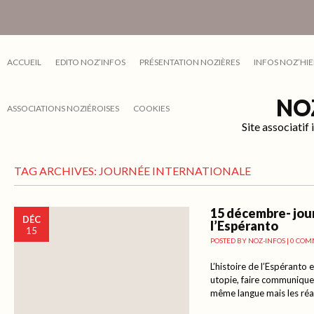
ACCUEIL
EDITO NOZ’INFOS
PRÉSENTATION NOZIÈRES
INFOS NOZ’HIE
NO
ASSOCIATIONS NOZIÉROISES
COOKIES
Site associati
TAG ARCHIVES:
JOURNÉE INTERNATIONALE
15 décembre- jou
DÉC
l’Espéranto
15
POSTED BY
NOZ-INFOS
|
0 COM
L’histoire de l’Espéranto 
utopie, faire communiquer
même langue mais les réal