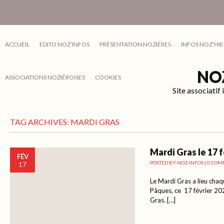
ACCUEIL
EDITO NOZ’INFOS
PRÉSENTATION NOZIÈRES
INFOS NOZ’HIE
NO
ASSOCIATIONS NOZIÉROISES
COOKIES
Site associati
TAG ARCHIVES:
MARDI GRAS
Mardi Gras le 17 
FÉV
POSTED BY
NOZ-INFOS
|
0 COM
17
Le Mardi Gras a lieu cha
Pâques, ce 17 février 20
Gras. […]