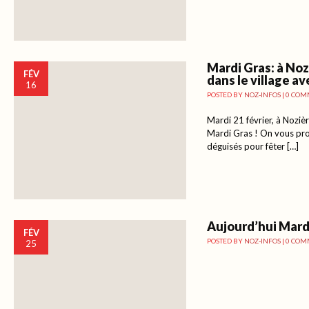
Mardi Gras: à Noz
FÉV
dans le village av
16
POSTED BY
NOZ-INFOS
|
0 COM
Mardi 21 février, à Nozièr
Mardi Gras ! On vous pr
déguisés pour fêter […]
Aujourd’hui Mard
FÉV
POSTED BY
NOZ-INFOS
|
0 COM
25