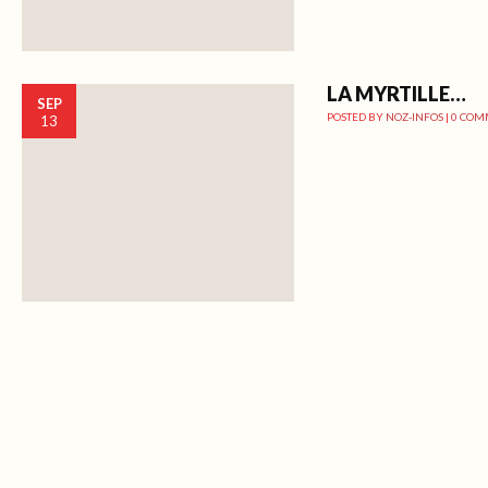
LA MYRTILLE…
SEP
POSTED BY
NOZ-INFOS
|
0 COM
13
Post navigation