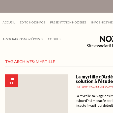
ACCUEIL
EDITO NOZ’INFOS
PRÉSENTATION NOZIÈRES
INFOS NOZ’HIE
NO
ASSOCIATIONS NOZIÉROISES
COOKIES
Site associati
TAG ARCHIVES:
MYRTILLE
La myrtille d’Ard
JUIL
solution à l’étude
11
POSTED BY
NOZ-INFOS
|
1 COM
La myrtille sauvage des 
aujourd’hui menacée par l
insecte invasif qui détruit