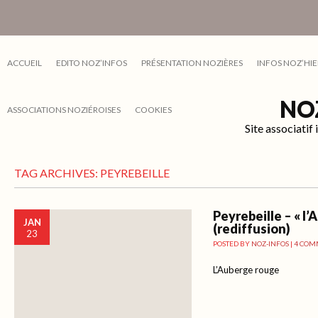
ACCUEIL
EDITO NOZ’INFOS
PRÉSENTATION NOZIÈRES
INFOS NOZ’HIE
NO
ASSOCIATIONS NOZIÉROISES
COOKIES
Site associati
TAG ARCHIVES:
PEYREBEILLE
Peyrebeille – « l
JAN
(rediffusion)
23
POSTED BY
NOZ-INFOS
|
4 COM
L’Auberge rouge