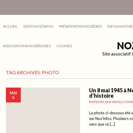
ACCUEIL
EDITO NOZ’INFOS
PRÉSENTATION NOZIÈRES
INFOS NOZ’HIE
NO
ASSOCIATIONS NOZIÉROISES
COOKIES
Site associati
TAG ARCHIVES:
PHOTO
Un 8 mai 1945 à N
MAI
d’histoire
8
POSTED BY
NOZ-INFOS
|
2 COM
La photo ci-dessous été v
sur Noz’infos. Plusieurs 
sans que ce […]