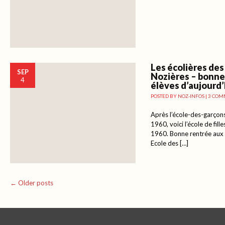
Les écolières des
SEP
Nozières – bonne
4
élèves d’aujourd’
POSTED BY
NOZ-INFOS
|
3 COM
Après l’école-des-garçon
1960, voici l’école de fil
1960. Bonne rentrée aux 
Ecole des […]
Post navigation
←
Older posts