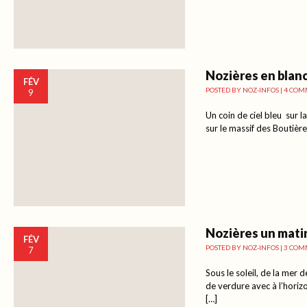
Nozières en blan
FÉV
POSTED BY
NOZ-INFOS
|
4 COM
9
Un coin de ciel bleu sur 
sur le massif des Boutière
Nozières un matin
FÉV
POSTED BY
NOZ-INFOS
|
3 COM
7
Sous le soleil, de la mer 
de verdure avec à l’hori
[…]