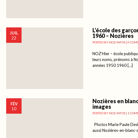
L’école des garço
JUIL
1960 – Nozières
22
POSTED BY
NOZ-INFOS
|
0 COM
NOZ’Hier – école publiqu
leurs noms, prénoms à No
années 1950 1960 […]
Nozières en blanc 
FÉV
images
10
POSTED BY
NOZ-INFOS
|
1 COM
Photos Marie Paule Desb
aussi Nozières-en-blanc