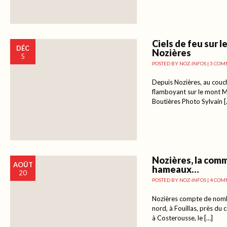
Ciels de feu sur 
DÉC
Nozières
5
POSTED BY
NOZ-INFOS
|
3 COM
Depuis Nozières, au couche
flamboyant sur le mont M
Boutières Photo Sylvain [
Nozières, la com
AOÛT
hameaux…
20
POSTED BY
NOZ-INFOS
|
4 COM
Nozières compte de nomb
nord, à Fouillas, près du 
à Costerousse, le […]