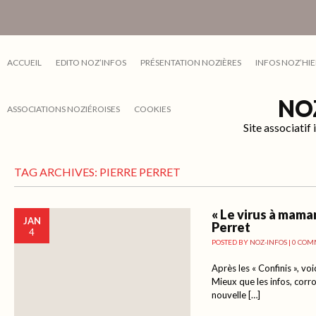
ACCUEIL
EDITO NOZ’INFOS
PRÉSENTATION NOZIÈRES
INFOS NOZ’HIE
NO
ASSOCIATIONS NOZIÉROISES
COOKIES
Site associati
TAG ARCHIVES:
PIERRE PERRET
« Le virus à maman
JAN
Perret
4
POSTED BY
NOZ-INFOS
|
0 COM
Après les « Confinis », voi
Mieux que les infos, corro
nouvelle […]