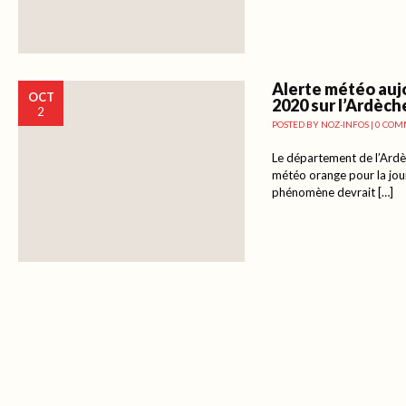
Alerte météo auj
OCT
2020 sur l’Ardèch
2
POSTED BY
NOZ-INFOS
|
0 COM
Le département de l’Ardèc
météo orange pour la jou
phénomène devrait […]
Post navigation