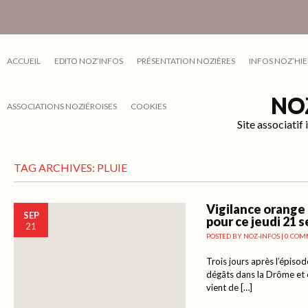
ACCUEIL
EDITO NOZ’INFOS
PRÉSENTATION NOZIÈRES
INFOS NOZ’HIE
NO
ASSOCIATIONS NOZIÉROISES
COOKIES
Site associati
TAG ARCHIVES:
PLUIE
Vigilance orange
SEP
pour ce jeudi 21 
21
POSTED BY
NOZ-INFOS
|
0 COM
Trois jours après l’épisod
dégâts dans la Drôme et
vient de […]