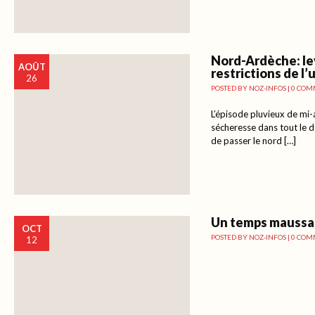
Nord-Ardèche: le
AOÛT
restrictions de l’
26
POSTED BY
NOZ-INFOS
|
0 COM
L’épisode pluvieux de mi-
sécheresse dans tout le d
de passer le nord […]
Un temps maussa
OCT
POSTED BY
NOZ-INFOS
|
0 COM
12