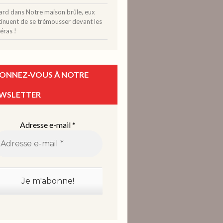
ard
dans
Notre maison brûle, eux
tinuent de se trémousser devant les
éras !
ONNEZ-VOUS À NOTRE
WSLETTER
Adresse e-mail
*