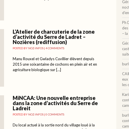
Gér
noct
d’e
Ph 
des 
L’Atelier de charcuterie de la zone
– la
d’activité du Serre de Ladret –
Nozières (rediffusion)
Gér
POSTED BY
NOZ-INFOS
|
4 COMMENTS
cast
suit
Manu Rouxel et Gwladys Cuvillier élèvent depuis
bur
2015 une soixantaine de cochons en plein air et en
agriculture biologique sur […]
CAI
eux
les 
Kar
MiNCAA: Une nouvelle entreprise
con
dans la zone d’activités du Serre de
cam
Ladreit
POSTED BY
NOZ-INFOS
|
0 COMMENTS
bur
con
Du local actuel à la sortie nord du village loué à la
cam