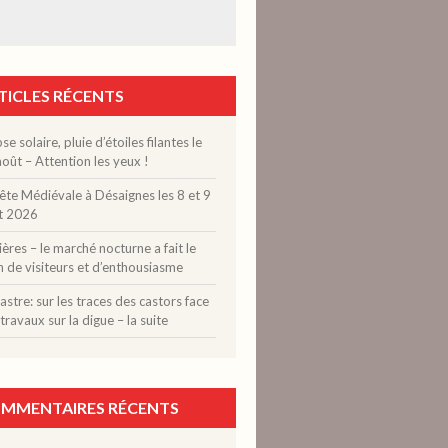
TICLES RÉCENTS
pse solaire, pluie d’étoiles filantes le
oût – Attention les yeux !
ête Médiévale à Désaignes les 8 et 9
t 2026
ères – le marché nocturne a fait le
n de visiteurs et d’enthousiasme
stre: sur les traces des castors face
travaux sur la digue – la suite
MMENTAIRES RÉCENTS