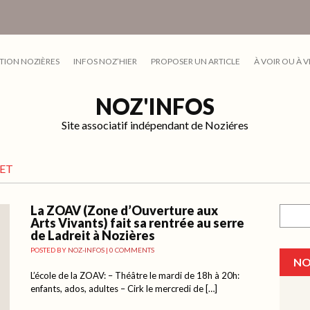
TION NOZIÈRES
INFOS NOZ’HIER
PROPOSER UN ARTICLE
À VOIR OU À V
NOZ'INFOS
Site associatif indépendant de Noziéres
RET
La ZOAV (Zone d’Ouverture aux
Recher
Arts Vivants) fait sa rentrée au serre
de Ladreit à Nozières
POSTED BY
NOZ-INFOS
|
0 COMMENTS
NO
L’école de la ZOAV: – Théâtre le mardi de 18h à 20h:
enfants, ados, adultes – Cirk le mercredi de […]