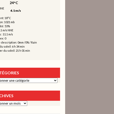
24°C
4.1 m/s
nt: 18°C
on: 1021 mb
té: 53%
4.1 m/s NNE
 : 11.1 m/s
ex: 0
 description:
0mm
/
0%
/
Rain
u soleil: 6 h 34 min
r du soleil: 21 h 01 min
TÉGORIES
ies
CHIVES
s