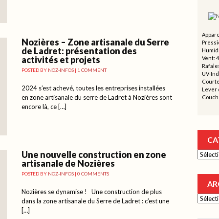
Appare
Nozières – Zone artisanale du Serre
Pressi
de Ladret: présentation des
Humidi
activités et projets
Vent: 
Rafales
POSTED BY
NOZ-INFOS
|
1 COMMENT
UV-Ind
Courte
2024 s’est achevé, toutes les entreprises installées
Lever d
en zone artisanale du serre de Ladret à Nozières sont
Couche
encore là, ce […]
CA
Une nouvelle construction en zone
Catégor
artisanale de Nozières
POSTED BY
NOZ-INFOS
|
0 COMMENTS
AR
Nozières se dynamise ! Une construction de plus
Archive
dans la zone artisanale du Serre de Ladret : c’est une
[…]