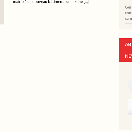
mairie à un nouveau bâtiment sur la zone […]
Gér
con
cam
AB
NE