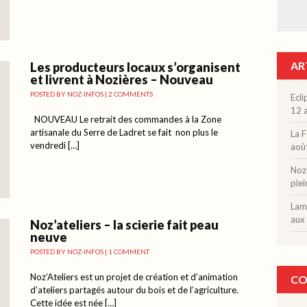
AR
Les producteurs locaux s’organisent
et livrent à Nozières – Nouveau
POSTED BY
NOZ-INFOS
|
2 COMMENTS
Ecli
12 a
NOUVEAU Le retrait des commandes à la Zone
artisanale du Serre de Ladret se fait non plus le
La F
vendredi […]
aoû
Nozi
plei
Lama
aux 
Noz’ateliers – la scierie fait peau
neuve
POSTED BY
NOZ-INFOS
|
1 COMMENT
Noz’Ateliers est un projet de création et d’animation
CO
d’ateliers partagés autour du bois et de l’agriculture.
Cette idée est née […]