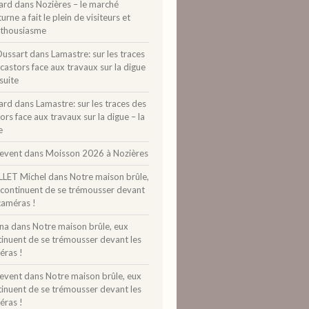
ard
dans
Nozières – le marché
urne a fait le plein de visiteurs et
nthousiasme
Dussart
dans
Lamastre: sur les traces
castors face aux travaux sur la digue
 suite
ard
dans
Lamastre: sur les traces des
ors face aux travaux sur la digue – la
e
levent
dans
Moisson 2026 à Nozières
LLET Michel
dans
Notre maison brûle,
 continuent de se trémousser devant
caméras !
ina
dans
Notre maison brûle, eux
tinuent de se trémousser devant les
éras !
levent
dans
Notre maison brûle, eux
tinuent de se trémousser devant les
éras !