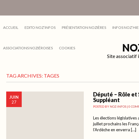
ACCUEIL
EDITO NOZ’INFOS
PRÉSENTATION NOZIÈRES
INFOS NOZ’HIE
NO
ASSOCIATIONS NOZIÉROISES
COOKIES
Site associati
TAG ARCHIVES:
TAGES
Député – Rôle et 
JUIN
Suppléant
27
POSTED BY
NOZ-INFOS
|
0 COM
Les élections législatives
juillet prochains les Fran
l’Ardèche en enverra […]