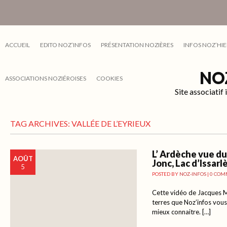
ACCUEIL
EDITO NOZ’INFOS
PRÉSENTATION NOZIÈRES
INFOS NOZ’HIE
NO
ASSOCIATIONS NOZIÉROISES
COOKIES
Site associati
TAG ARCHIVES:
VALLÉE DE L’EYRIEUX
L’ Ardèche vue du
AOÛT
Jonc, Lac d’Issa
5
POSTED BY
NOZ-INFOS
|
0 COM
Cette vidéo de Jacques 
terres que Noz’infos vous
mieux connaitre. […]