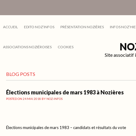
ACCUEIL
EDITO NOZ’INFOS
PRÉSENTATION NOZIÈRES
INFOS NOZ’HIE
NO
ASSOCIATIONS NOZIÉROISES
COOKIES
Site associati
BLOG POSTS
Élections municipales de mars 1983 à Nozières
POSTED ON
24 MAI 2018
BY
NOZ-INFOS
Élections municipales de mars 1983 – candidats et résultats du vote