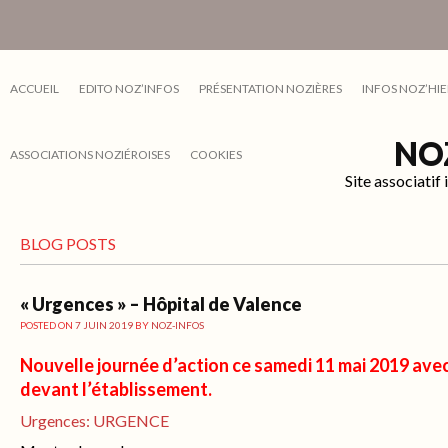
ACCUEIL
EDITO NOZ’INFOS
PRÉSENTATION NOZIÈRES
INFOS NOZ’HIE
NO
ASSOCIATIONS NOZIÉROISES
COOKIES
Site associati
BLOG POSTS
« Urgences » – Hôpital de Valence
POSTED ON
7 JUIN 2019
BY
NOZ-INFOS
Nouvelle journée d’action ce samedi 11 mai 2019 av
devant l’établissement.
Urgences: URGENCE