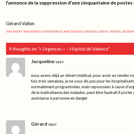
l’annonce de la suppression d’une cinquantaine de postes e
Gérard Vallon
THIS ENTRY WAS POSTED IN
REPORTAGE
AND TAGGED
CHANSON
,
GRÈVE
,
HÔPITAL
. BOOK
4 thoughts on “
« Urgences » – Hôpital de Valence
”
Jacqueline
says:
nous avons déjà un désert médical, pour avoir un rendez vo
fois trois semaines, je ne vous dis pas pour les hospitalisat
normalement programmées, mais repoussées à cause d’urgenc
de la maltraitance des malades, peut être faudrait il porter 
assistance à personne en danger
Gérard
says: