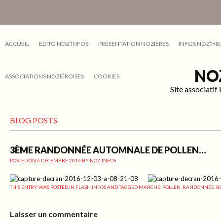
ACCUEIL
EDITO NOZ’INFOS
PRÉSENTATION NOZIÈRES
INFOS NOZ’HIE
NO
ASSOCIATIONS NOZIÉROISES
COOKIES
Site associati
BLOG POSTS
3ÈME RANDONNÉE AUTOMNALE DE POLLEN…
POSTED ON
6 DÉCEMBRE 2016
BY
NOZ-INFOS
THIS ENTRY WAS POSTED IN
FLASH INFOS
AND TAGGED
MARCHE
,
POLLEN
,
RANDONNÉE
. 
Laisser un commentaire