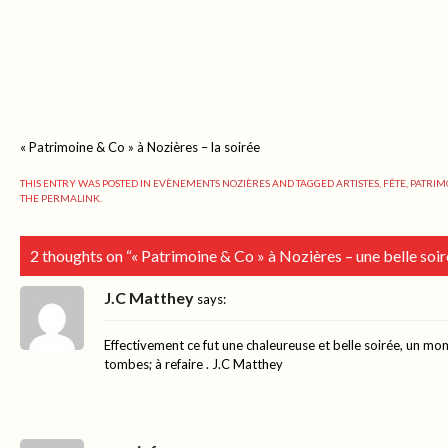
« Patrimoine & Co » à Nozières – la soirée
THIS ENTRY WAS POSTED IN
EVÈNEMENTS NOZIÈRES
AND TAGGED
ARTISTES
,
FÊTE
,
PATRIM
THE
PERMALINK
.
2 thoughts on “
« Patrimoine & Co » à Nozières – une belle soir
J.C Matthey
says:
Effectivement ce fut une chaleureuse et belle soirée, un mo
tombes; à refaire . J.C Matthey