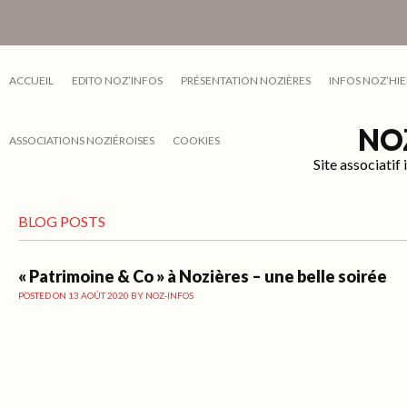
ACCUEIL
EDITO NOZ’INFOS
PRÉSENTATION NOZIÈRES
INFOS NOZ’HIE
NO
ASSOCIATIONS NOZIÉROISES
COOKIES
Site associati
BLOG POSTS
« Patrimoine & Co » à Nozières – une belle soirée
POSTED ON
13 AOÛT 2020
BY
NOZ-INFOS