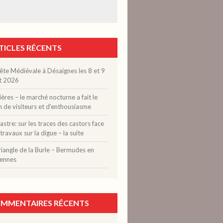
TICLES RÉCENTS
ête Médiévale à Désaignes les 8 et 9
t 2026
ères – le marché nocturne a fait le
n de visiteurs et d’enthousiasme
stre: sur les traces des castors face
travaux sur la digue – la suite
riangle de la Burle – Bermudes en
ennes
MMENTAIRES RÉCENTS