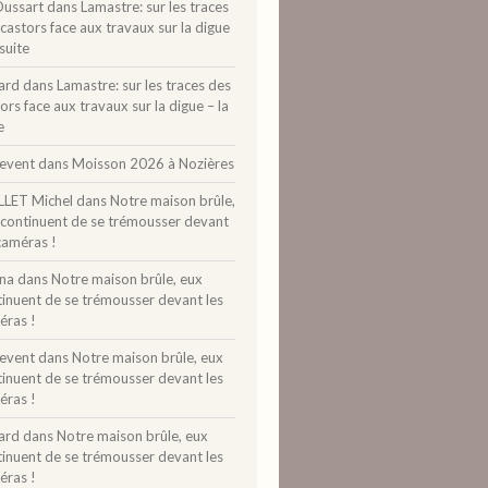
Dussart
dans
Lamastre: sur les traces
castors face aux travaux sur la digue
 suite
ard
dans
Lamastre: sur les traces des
ors face aux travaux sur la digue – la
e
levent
dans
Moisson 2026 à Nozières
LLET Michel
dans
Notre maison brûle,
 continuent de se trémousser devant
caméras !
ina
dans
Notre maison brûle, eux
tinuent de se trémousser devant les
éras !
levent
dans
Notre maison brûle, eux
tinuent de se trémousser devant les
éras !
ard
dans
Notre maison brûle, eux
tinuent de se trémousser devant les
éras !