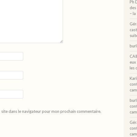
Ph 
des 
– la
Gér
cast
suit
bur
CAI
eux
les 
Kar
con
cam
bur
con
 site dans le navigateur pour mon prochain commentaire.
cam
Gér
con
cam