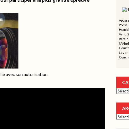
Appare
Pressi
Humidi
Vent: 
Rafales
UV-Ind
Courte
Lever d
Couche
ié avec son autorisation.
CA
Catégor
AR
Archive