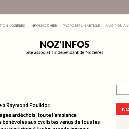
TION NOZIÈRES
INFOS NOZ’HIER
PROPOSER UN ARTICLE
À VOIR OU À V
NOZ'INFOS
Site associatif indépendant de Noziéres
Recher
e à Raymond Poulidor.
NO
ages ardéchois, toute l’ambiance
s bénévoles aux cyclistes venus de tous les
pour participer à la plus grande épreuve