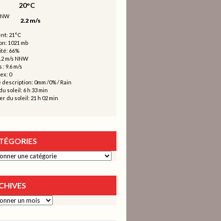
20°C
2.2 m/s
nt: 21°C
on: 1021 mb
té: 66%
2.2 m/s NNW
 : 9.6 m/s
ex: 0
 description:
0mm
/
0%
/
Rain
u soleil: 6 h 33 min
r du soleil: 21 h 02 min
TÉGORIES
ies
CHIVES
s