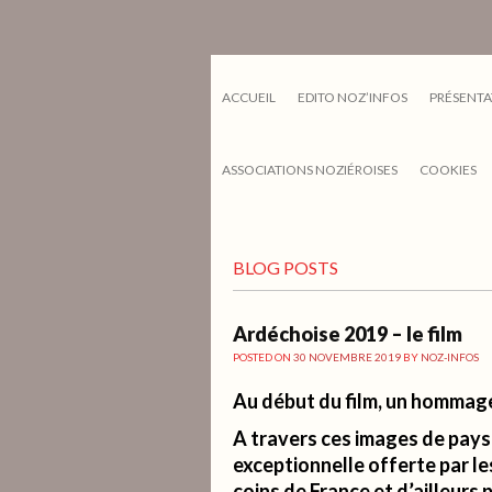
ACCUEIL
EDITO NOZ’INFOS
PRÉSENTA
ASSOCIATIONS NOZIÉROISES
COOKIES
BLOG POSTS
Ardéchoise 2019 – le film
POSTED ON
30 NOVEMBRE 2019
BY
NOZ-INFOS
Au début du film, un hommag
A travers ces images de pays
exceptionnelle offerte par le
coins de France et d’ailleurs 