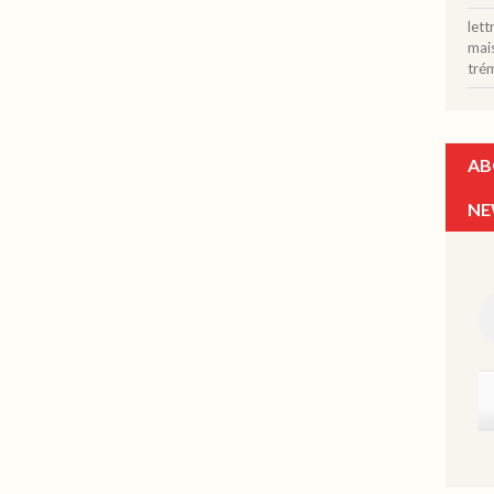
let
mais
tré
AB
NE