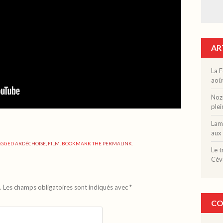
AR
La F
aoû
Nozi
plei
Lama
aux 
AGGED
ARDÉCHOISE
,
FILM
. BOOKMARK THE
PERMALINK
.
Le t
Cév
.
Les champs obligatoires sont indiqués avec
*
CO