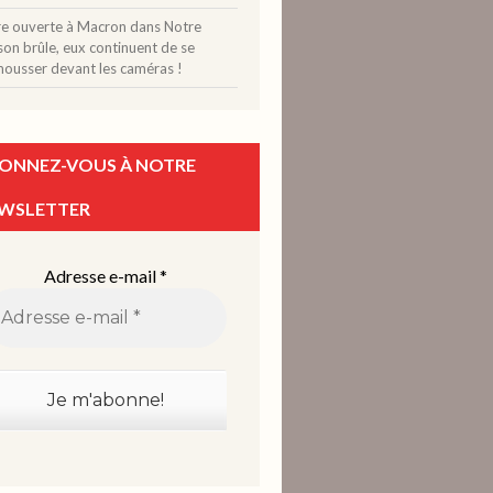
tre ouverte à Macron
dans
Notre
on brûle, eux continuent de se
mousser devant les caméras !
ONNEZ-VOUS À NOTRE
WSLETTER
Adresse e-mail
*