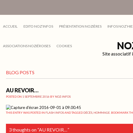
ACCUEIL
EDITO NOZ’INFOS
PRÉSENTATION NOZIÈRES
INFOS NOZ’HIE
NO
ASSOCIATIONS NOZIÉROISES
COOKIES
Site associati
BLOG POSTS
AU REVOIR…
POSTED ON
1 SEPTEMBRE 2016
BY
NOZ-INFOS
THIS ENTRY WAS POSTED IN
FLASH INFOS
AND TAGGED
DÉCÈS
,
HOMMAGE
. BOOKMARK T
3 thoughts on “
AU REVOIR…
”