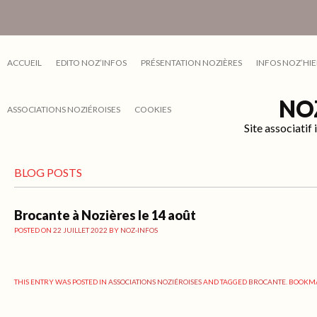
ACCUEIL
EDITO NOZ’INFOS
PRÉSENTATION NOZIÈRES
INFOS NOZ’HIE
NO
ASSOCIATIONS NOZIÉROISES
COOKIES
Site associati
BLOG POSTS
Brocante à Nozières le 14 août
POSTED ON
22 JUILLET 2022
BY
NOZ-INFOS
THIS ENTRY WAS POSTED IN
ASSOCIATIONS NOZIÉROISES
AND TAGGED
BROCANTE
. BOOKM