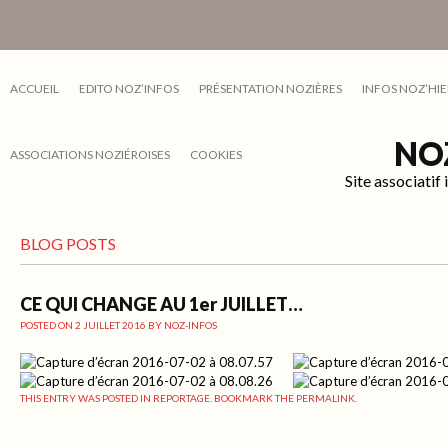
ACCUEIL
EDITO NOZ’INFOS
PRÉSENTATION NOZIÈRES
INFOS NOZ’HIE
NO
ASSOCIATIONS NOZIÉROISES
COOKIES
Site associati
BLOG POSTS
CE QUI CHANGE AU 1er JUILLET…
POSTED ON
2 JUILLET 2016
BY
NOZ-INFOS
THIS ENTRY WAS POSTED IN
REPORTAGE
. BOOKMARK THE
PERMALINK
.