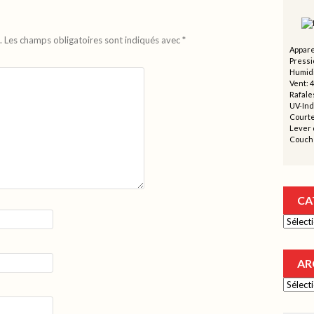
.
Les champs obligatoires sont indiqués avec
*
Appare
Pressi
Humidi
Vent: 4
Rafales
UV-Ind
Courte
Lever d
Couche
CA
Catégor
AR
Archive