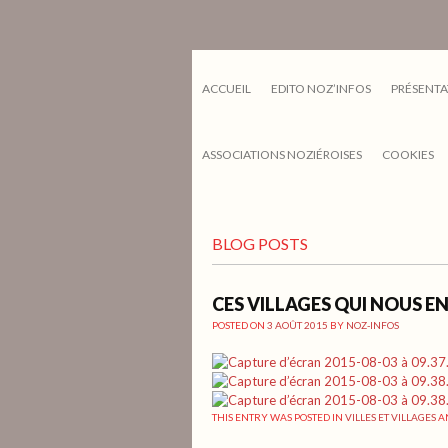
ACCUEIL
EDITO NOZ’INFOS
PRÉSENTA
ASSOCIATIONS NOZIÉROISES
COOKIES
BLOG POSTS
CES VILLAGES QUI NOUS 
POSTED ON
3 AOÛT 2015
BY
NOZ-INFOS
THIS ENTRY WAS POSTED IN
VILLES ET VILLAGES
A