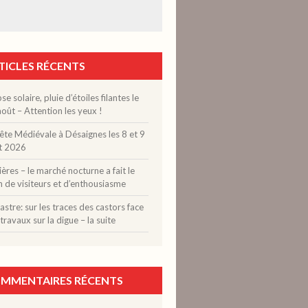
TICLES RÉCENTS
pse solaire, pluie d’étoiles filantes le
oût – Attention les yeux !
ête Médiévale à Désaignes les 8 et 9
t 2026
ères – le marché nocturne a fait le
n de visiteurs et d’enthousiasme
stre: sur les traces des castors face
travaux sur la digue – la suite
MMENTAIRES RÉCENTS