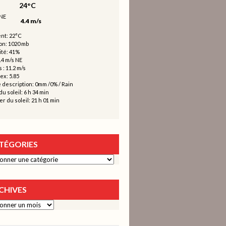
24°C
4.4 m/s
nt: 22°C
on: 1020 mb
té: 41%
.4 m/s NE
 : 11.2 m/s
ex: 5.85
 description:
0mm
/
0%
/
Rain
u soleil: 6 h 34 min
r du soleil: 21 h 01 min
TÉGORIES
ies
CHIVES
s