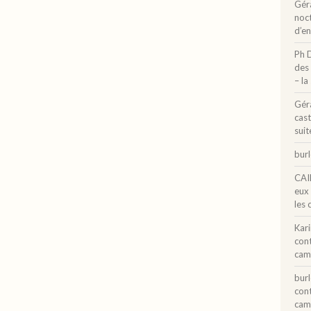
Gér
noct
d’e
Ph 
des 
– la
Gér
cast
suit
bur
CAI
eux
les 
Kar
con
cam
bur
con
cam