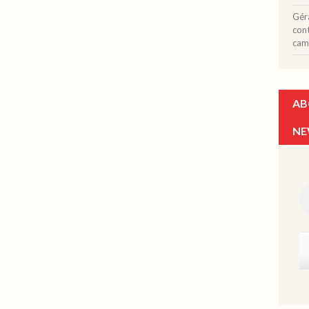
Gér
con
cam
AB
NE