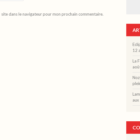
 site dans le navigateur pour mon prochain commentaire.
AR
Ecli
12 a
La F
aoû
Nozi
plei
Lama
aux 
CO