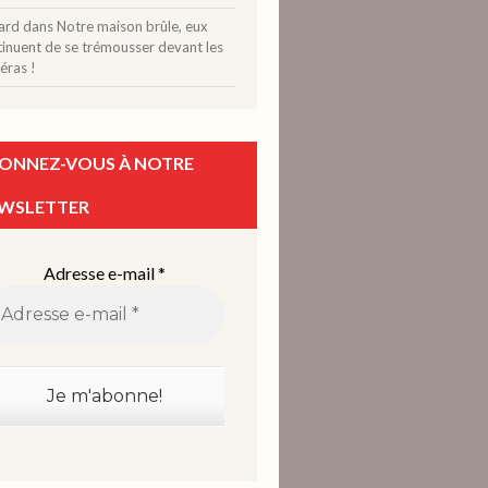
ard
dans
Notre maison brûle, eux
tinuent de se trémousser devant les
éras !
ONNEZ-VOUS À NOTRE
WSLETTER
Adresse e-mail
*