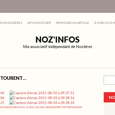
TION NOZIÈRES
INFOS NOZ’HIER
PROPOSER UN ARTICLE
À VOIR OU À V
NOZ'INFOS
Site associatif indépendant de Noziéres
ENTOURENT…
Recher
NO
ND TAGGED
BOUCIEU LE ROI
,
VILLAGE
. BOOKMARK THE
PERMALINK
.