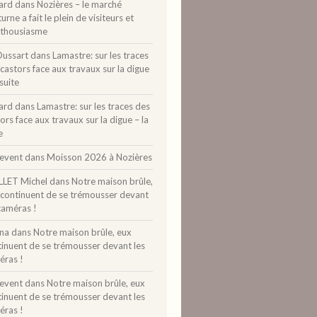
ard
dans
Nozières – le marché
urne a fait le plein de visiteurs et
nthousiasme
Dussart
dans
Lamastre: sur les traces
castors face aux travaux sur la digue
 suite
ard
dans
Lamastre: sur les traces des
ors face aux travaux sur la digue – la
e
levent
dans
Moisson 2026 à Nozières
LLET Michel
dans
Notre maison brûle,
 continuent de se trémousser devant
caméras !
ina
dans
Notre maison brûle, eux
tinuent de se trémousser devant les
éras !
levent
dans
Notre maison brûle, eux
tinuent de se trémousser devant les
éras !