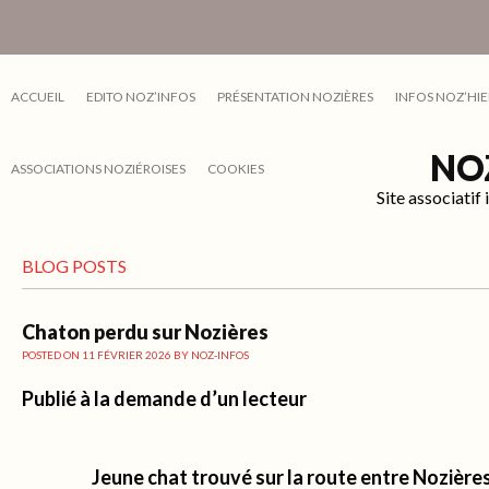
ACCUEIL
EDITO NOZ’INFOS
PRÉSENTATION NOZIÈRES
INFOS NOZ’HIE
NO
ASSOCIATIONS NOZIÉROISES
COOKIES
Site associati
BLOG POSTS
Chaton perdu sur Nozières
POSTED ON
11 FÉVRIER 2026
BY
NOZ-INFOS
Publié à la demande d’un lecteur
Jeune chat trouvé sur la route entre Nozière