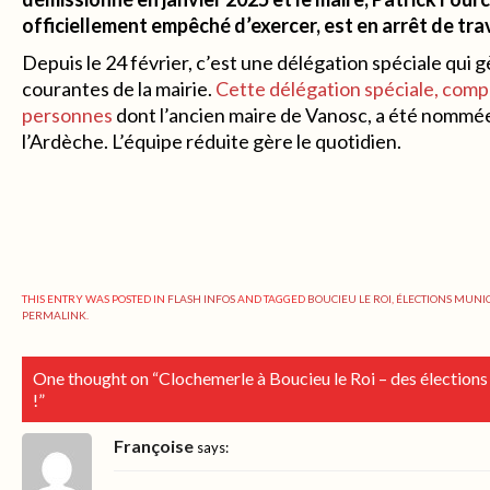
officiellement empêché d’exercer, est en arrêt de trav
Depuis le 24 février, c’est une délégation spéciale qui g
courantes de la mairie.
Cette délégation spéciale, comp
personnes
dont l’ancien maire de Vanosc, a été nommée
l’Ardèche. L’équipe réduite gère le quotidien.
THIS ENTRY WAS POSTED IN
FLASH INFOS
AND TAGGED
BOUCIEU LE ROI
,
ÉLECTIONS MUNIC
PERMALINK
.
One thought on “
Clochemerle à Boucieu le Roi – des élections q
!
”
Françoise
says: