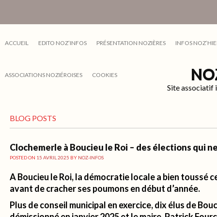
ACCUEIL
EDITO NOZ’INFOS
PRÉSENTATION NOZIÈRES
INFOS NOZ’HIE
NO
ASSOCIATIONS NOZIÉROISES
COOKIES
Site associati
BLOG POSTS
Clochemerle à Boucieu le Roi – des élections qui ne 
POSTED ON
15 AVRIL 2025
BY
NOZ-INFOS
A Boucieu le Roi, la démocratie locale a bien toussé 
avant de cracher ses poumons en début d’année.
Plus de conseil municipal en exercice, dix élus de Bouc
démissionné en janvier 2025 et le maire, Patrick Fourc