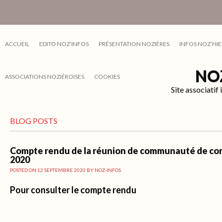
ACCUEIL
EDITO NOZ’INFOS
PRÉSENTATION NOZIÈRES
INFOS NOZ’HIE
NO
ASSOCIATIONS NOZIÉROISES
COOKIES
Site associati
BLOG POSTS
Compte rendu de la réunion de communauté de com
2020
POSTED ON
12 SEPTEMBRE 2020
BY
NOZ-INFOS
Pour consulter le comp
te rendu