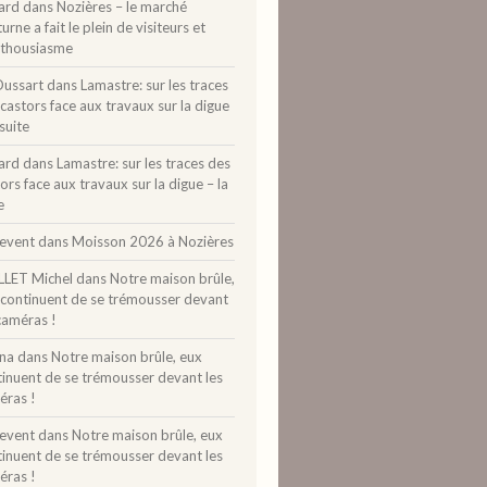
ard
dans
Nozières – le marché
urne a fait le plein de visiteurs et
nthousiasme
Dussart
dans
Lamastre: sur les traces
castors face aux travaux sur la digue
 suite
ard
dans
Lamastre: sur les traces des
ors face aux travaux sur la digue – la
e
levent
dans
Moisson 2026 à Nozières
LLET Michel
dans
Notre maison brûle,
 continuent de se trémousser devant
caméras !
ina
dans
Notre maison brûle, eux
tinuent de se trémousser devant les
éras !
levent
dans
Notre maison brûle, eux
tinuent de se trémousser devant les
éras !