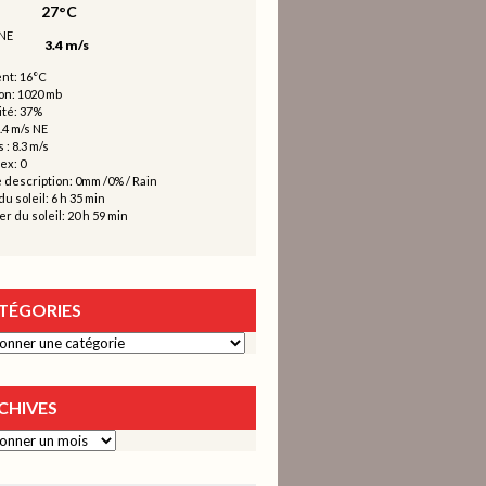
27°C
3.4 m/s
nt: 16°C
on: 1020 mb
té: 37%
.4 m/s NE
 : 8.3 m/s
ex: 0
 description:
0mm
/
0%
/
Rain
u soleil: 6 h 35 min
r du soleil: 20 h 59 min
TÉGORIES
ies
CHIVES
s