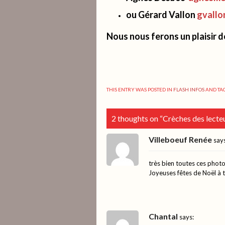
ou Gérard Vallon
gvall
Nous nous ferons un plaisir de
THIS ENTRY WAS POSTED IN
FLASH INFOS
AND TA
2 thoughts on “
Crèches des lecteu
Villeboeuf Renée
say
très bien toutes ces photo
Joyeuses fêtes de Noël à 
Chantal
says: