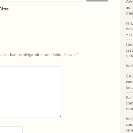
Gér
noct
Fëtes.
d’e
Ph 
des 
– la
Gér
cast
.
Les champs obligatoires sont indiqués avec
*
suit
bur
CAI
eux
les 
Kar
con
cam
bur
con
cam