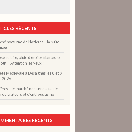
TICLES RÉCENTS
hé nocturne de Nozières – la suite
image
pse solaire, pluie d’étoiles filantes le
oût – Attention les yeux !
ête Médiévale à Désaignes les 8 et 9
t 2026
ères – le marché nocturne a fait le
n de visiteurs et d’enthousiasme
MMENTAIRES RÉCENTS