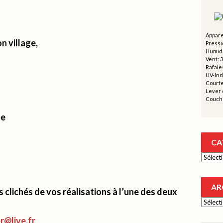
Appare
n village,
Pressi
Humidi
Vent: 3
Rafales
UV-Ind
Courte
Lever d
Couche
be
CA
Catégor
AR
 clichés de vos réalisations à l’une des deux
Archive
@live.fr