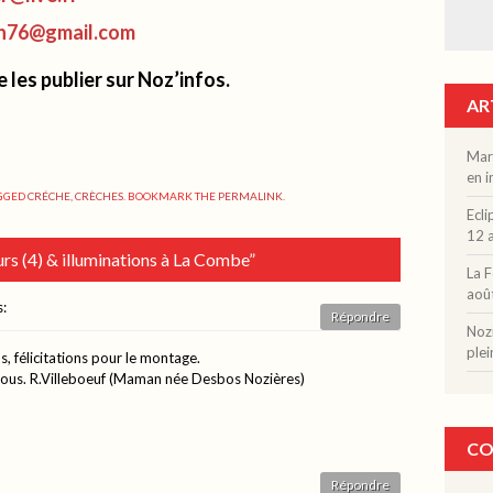
on76@gmail.com
 les publier sur Noz’infos.
AR
Marc
en 
GGED
CRÉCHE
,
CRÈCHES
. BOOKMARK THE
PERMALINK
.
Ecli
12 a
rs (4) & illuminations à La Combe
”
La F
aoû
s:
Répondre
Nozi
plei
s, félicitations pour le montage.
tous. R.Villeboeuf (Maman née Desbos Nozières)
CO
Répondre