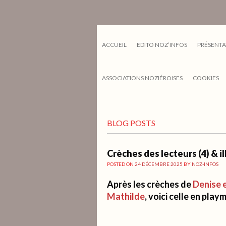
ACCUEIL
EDITO NOZ’INFOS
PRÉSENTA
ASSOCIATIONS NOZIÉROISES
COOKIES
BLOG POSTS
Crèches des lecteurs (4) & 
POSTED ON
24 DÉCEMBRE 2025
BY
NOZ-INFOS
Après les crèches de
Denise e
Mathilde
, voici celle en pla