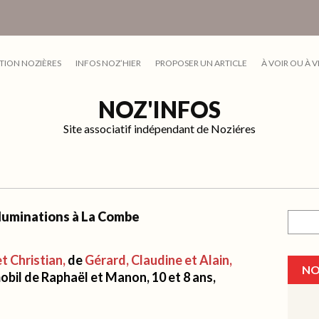
TION NOZIÈRES
INFOS NOZ’HIER
PROPOSER UN ARTICLE
À VOIR OU À V
NOZ'INFOS
Site associatif indépendant de Noziéres
illuminations à La Combe
Recher
t Christian,
de
Gérard
, Claudine et Alain,
NO
ymobil de Raphaël et Manon, 10 et 8 ans,