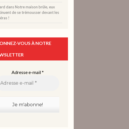
ard
dans
Notre maison brûle, eux
tinuent de se trémousser devant les
éras !
ONNEZ-VOUS À NOTRE
WSLETTER
Adresse e-mail
*