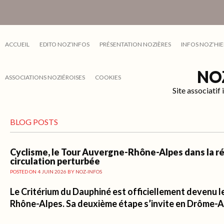
ACCUEIL
EDITO NOZ’INFOS
PRÉSENTATION NOZIÈRES
INFOS NOZ’HIE
NO
ASSOCIATIONS NOZIÉROISES
COOKIES
Site associati
BLOG POSTS
Cyclisme, le Tour Auvergne-Rhône-Alpes dans la rég
circulation perturbée
POSTED ON
4 JUIN 2026
BY
NOZ-INFOS
Le Critérium du Dauphiné est officiellement devenu 
Rhône-Alpes. Sa deuxième étape s’invite en Drôme-