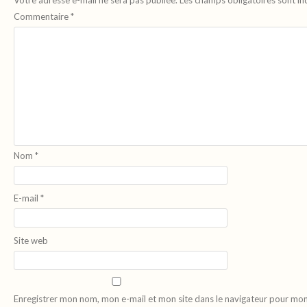
Votre adresse e-mail ne sera pas publiée.
Les champs obligatoires sont i
Commentaire
*
Nom
*
E-mail
*
Site web
Enregistrer mon nom, mon e-mail et mon site dans le navigateur pour mo