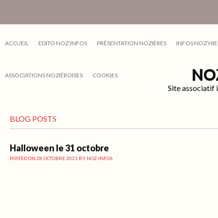
ACCUEIL
EDITO NOZ’INFOS
PRÉSENTATION NOZIÈRES
INFOS NOZ’HIE
NO
ASSOCIATIONS NOZIÉROISES
COOKIES
Site associati
BLOG POSTS
Halloween le 31 octobre
POSTED ON
28 OCTOBRE 2021
BY
NOZ-INFOS