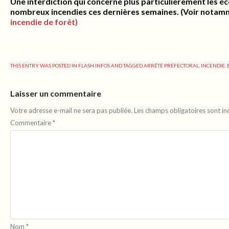
Une interdiction qui concerne plus particulièrement les éc
nombreux incendies ces dernières semaines. (Voir nota
incendie de forêt)
THIS ENTRY WAS POSTED IN
FLASH INFOS
AND TAGGED
ARRÊTÉ PRÉFECTORAL
,
INCENDIE
.
Laisser un commentaire
Votre adresse e-mail ne sera pas publiée.
Les champs obligatoires sont i
Commentaire
*
Nom
*