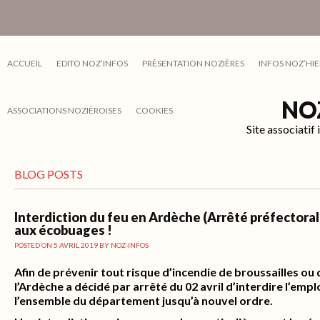
ACCUEIL
EDITO NOZ’INFOS
PRÉSENTATION NOZIÈRES
INFOS NOZ’HIE
NO
ASSOCIATIONS NOZIÉROISES
COOKIES
Site associati
BLOG POSTS
Interdiction du feu en Ardèche (Arrêté préfectoral d
aux écobuages !
POSTED ON
5 AVRIL 2019
BY
NOZ-INFOS
Afin de prévenir tout risque d’incendie de broussailles ou 
l’Ardèche a décidé par arrêté du 02 avril d’interdire l’empl
l’ensemble du département jusqu’à nouvel ordre.