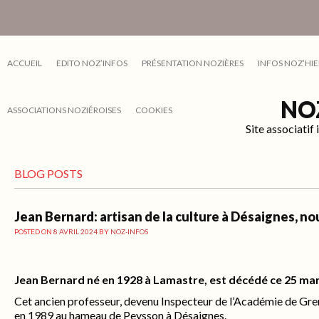
ACCUEIL
EDITO NOZ’INFOS
PRÉSENTATION NOZIÈRES
INFOS NOZ’HIE
NO
ASSOCIATIONS NOZIÉROISES
COOKIES
Site associati
BLOG POSTS
Jean Bernard: artisan de la culture à Désaignes, no
POSTED ON
8 AVRIL 2024
BY
NOZ-INFOS
Jean Bernard né en 1928 à Lamastre, est décédé ce 25 mar
Cet ancien professeur, devenu Inspecteur de l’Académie de Gren
en 1989 au hameau de Peysson à Désaignes.