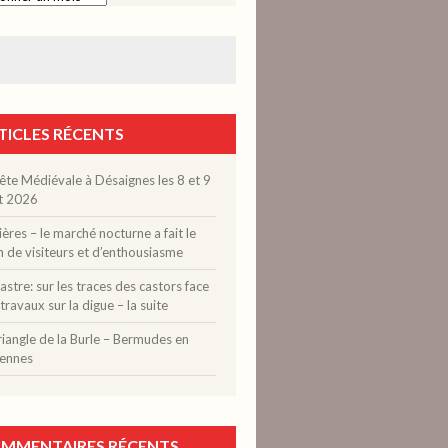
TICLES RÉCENTS
ête Médiévale à Désaignes les 8 et 9
t 2026
ères – le marché nocturne a fait le
n de visiteurs et d’enthousiasme
stre: sur les traces des castors face
travaux sur la digue – la suite
riangle de la Burle – Bermudes en
ennes
MMENTAIRES RÉCENTS