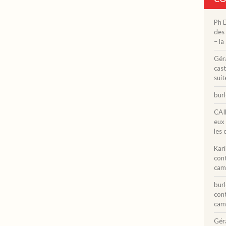
Ph 
des 
– la
Gér
cast
suit
bur
CAI
eux
les 
Kar
con
cam
bur
con
cam
Gér