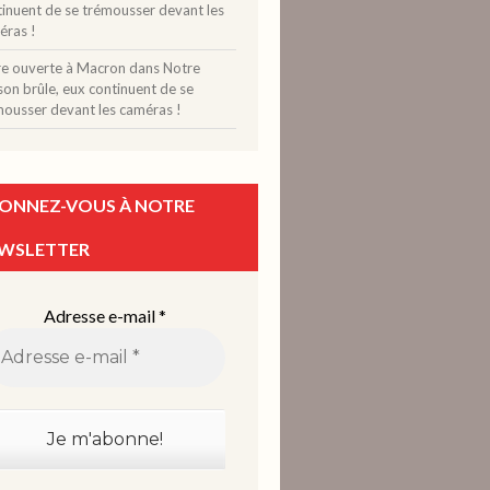
tinuent de se trémousser devant les
éras !
tre ouverte à Macron
dans
Notre
on brûle, eux continuent de se
mousser devant les caméras !
ONNEZ-VOUS À NOTRE
WSLETTER
Adresse e-mail
*