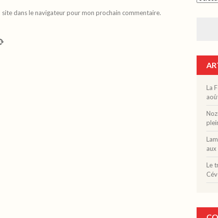
 site dans le navigateur pour mon prochain commentaire.
AR
La F
aoû
Nozi
plei
Lama
aux 
Le t
Cév
CO