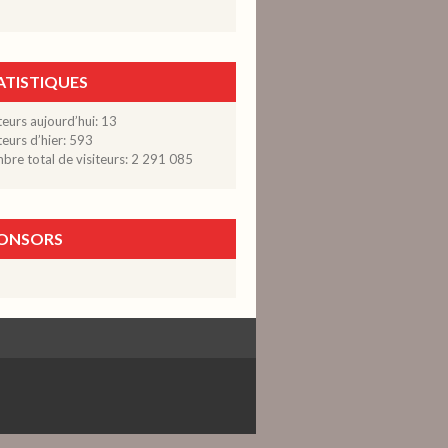
ATISTIQUES
teurs aujourd’hui:
13
teurs d’hier:
593
re total de visiteurs:
2 291 085
ONSORS