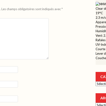
Clear s
.
Les champs obligatoires sont indiqués avec
*
19°C
2.3 m/s
Appare
Pressi
Humidi
Vent: 
Rafales
UV-Inde
Courte 
Lever d
Coucher
CA
Catégor
AR
Archive