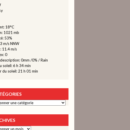
ky
nt: 18°C
on: 1021 mb
té: 53%
2.3 m/s NNW
 : 11.4 m/s
x: 0
description:
0mm
/
0%
/
Rain
u soleil: 6 h 34 min
 du soleil: 21 h 01 min
TÉGORIES
ies
CHIVES
s