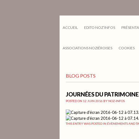
ACCUEIL
EDITO NOZ’INFOS
PRÉSENTA
ASSOCIATIONS NOZIÉROISES
COOKIES
BLOG POSTS
JOURNÉES DU PATRIMOINE 
POSTED ON
12 JUIN 2016
BY
NOZ-INFOS
THIS ENTRY WAS POSTED IN
ÉVÈNEMENTS
AND T