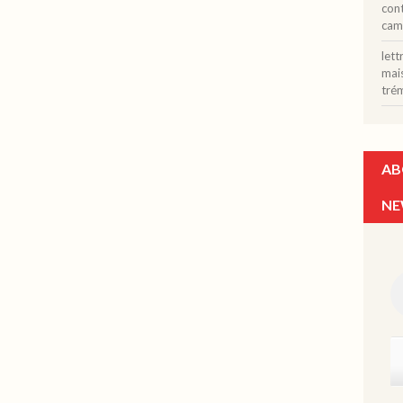
con
cam
let
mais
tré
AB
NE