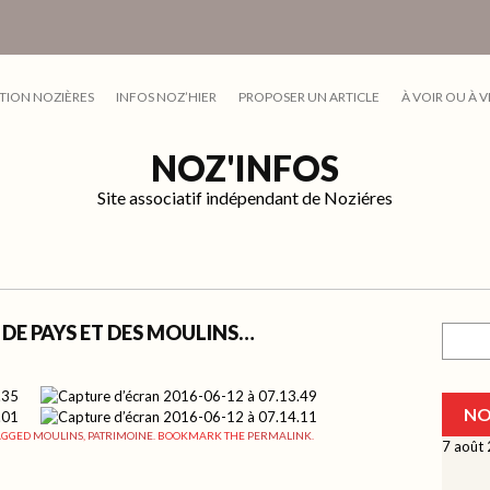
TION NOZIÈRES
INFOS NOZ’HIER
PROPOSER UN ARTICLE
À VOIR OU À V
NOZ'INFOS
Site associatif indépendant de Noziéres
DE PAYS ET DES MOULINS…
Recher
NO
AGGED
MOULINS
,
PATRIMOINE
. BOOKMARK THE
PERMALINK
.
7 août 