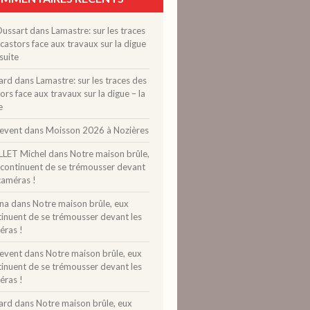
Dussart
dans
Lamastre: sur les traces
castors face aux travaux sur la digue
 suite
ard
dans
Lamastre: sur les traces des
ors face aux travaux sur la digue – la
e
levent
dans
Moisson 2026 à Nozières
LLET Michel
dans
Notre maison brûle,
 continuent de se trémousser devant
caméras !
ina
dans
Notre maison brûle, eux
tinuent de se trémousser devant les
éras !
levent
dans
Notre maison brûle, eux
tinuent de se trémousser devant les
éras !
ard
dans
Notre maison brûle, eux