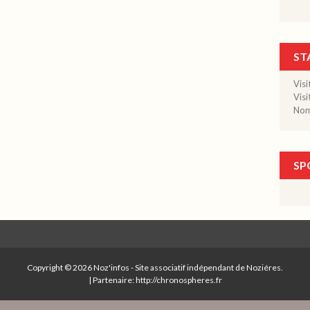
ST
Visi
Visi
Nomb
SP
Copyright © 2026
Noz'infos
- Site associatif indépendant de Noziéres.
|
Partenaire: http://chronospheres.fr