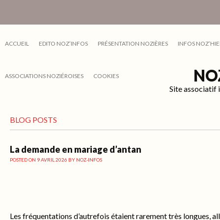
ACCUEIL
EDITO NOZ’INFOS
PRÉSENTATION NOZIÈRES
INFOS NOZ’HIE
NO
ASSOCIATIONS NOZIÉROISES
COOKIES
Site associati
BLOG POSTS
La demande en mariage d’antan
POSTED ON
9 AVRIL 2026
BY
NOZ-INFOS
Les fréquentations d’autrefois étaient rarement très longues, all