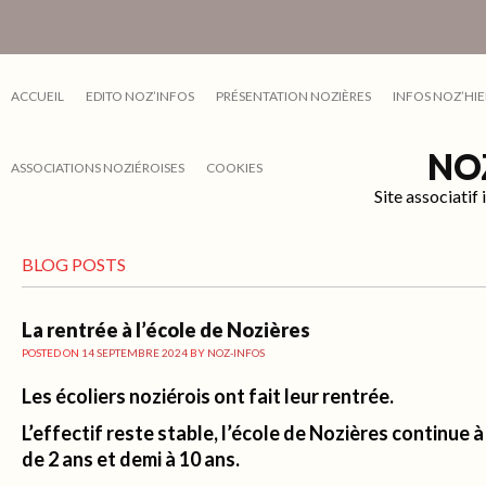
ACCUEIL
EDITO NOZ’INFOS
PRÉSENTATION NOZIÈRES
INFOS NOZ’HIE
NO
ASSOCIATIONS NOZIÉROISES
COOKIES
Site associati
BLOG POSTS
La rentrée à l’école de Nozières
POSTED ON
14 SEPTEMBRE 2024
BY
NOZ-INFOS
Les écoliers noziérois ont fait leur rentrée.
L’effectif reste stable, l’école de Nozières continue à
de 2 ans et demi à 10 ans.