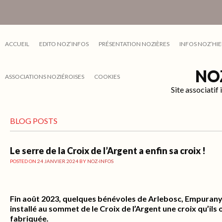
ACCUEIL
EDITO NOZ’INFOS
PRÉSENTATION NOZIÈRES
INFOS NOZ’HIE
NO
ASSOCIATIONS NOZIÉROISES
COOKIES
Site associati
BLOG POSTS
Le serre de la Croix de l’Argent a enfin sa croix !
POSTED ON
24 JANVIER 2024
BY
NOZ-INFOS
Fin août 2023, quelques bénévoles de Arlebosc, Empurany e
installé au sommet de le Croix de l’Argent une croix qu’il
fabriquée.