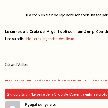
(La croix en train de rejoindre son socle, hissée par
Le serre de la Croix de l’Argent doit son nom à un prétend
Lire ou relire
Nozieres-légendes-des-lieux
Gérard Vallon
THIS ENTRY WAS POSTED IN
EVÈNEMENTS EXTÉRIEURS
AND TAGGED
CROIX
,
LÉGENDES
. 
2 thoughts on “
Le serre de la Croix de l’Argent a enfin sa croix 
Rgegal denys
says: