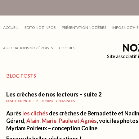
ACCUEIL
EDITO NOZ’INFOS
PRÉSENTATION NOZIÈRES
INFOS NOZ’HIE
NO
ASSOCIATIONS NOZIÉROISES
COOKIES
Site associati
BLOG POSTS
Les crèches de nos lecteurs – suite 2
POSTED ON
28 DÉCEMBRE 2024
BY
NOZ-INFOS
Après
les clichés
des crèches de Bernadette et Nadi
Gérard,
Alain, Marie-Paule et Agnès
, voici les photo
Myriam Poirieux – conception Coline.
Encore de belles réalisations !