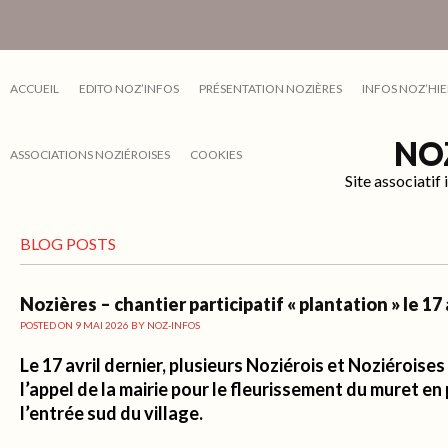
ACCUEIL
EDITO NOZ’INFOS
PRÉSENTATION NOZIÈRES
INFOS NOZ’HIE
NO
ASSOCIATIONS NOZIÉROISES
COOKIES
Site associati
BLOG POSTS
Nozières – chantier participatif « plantation » le 17 
POSTED ON
9 MAI 2026
BY
NOZ-INFOS
Le 17 avril dernier, plusieurs Noziérois et Noziéroise
l’appel de la mairie pour le fleurissement du muret en
l’entrée sud du village.