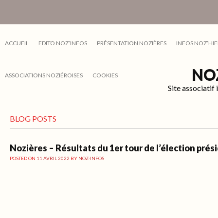
ACCUEIL
EDITO NOZ’INFOS
PRÉSENTATION NOZIÈRES
INFOS NOZ’HIE
NO
ASSOCIATIONS NOZIÉROISES
COOKIES
Site associati
BLOG POSTS
Nozières – Résultats du 1er tour de l’élection prés
POSTED ON
11 AVRIL 2022
BY
NOZ-INFOS