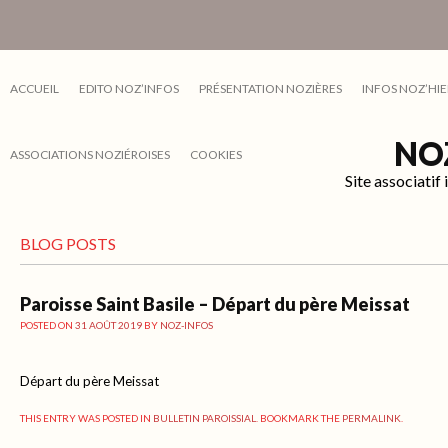
ACCUEIL
EDITO NOZ’INFOS
PRÉSENTATION NOZIÈRES
INFOS NOZ’HIE
NO
ASSOCIATIONS NOZIÉROISES
COOKIES
Site associati
BLOG POSTS
Paroisse Saint Basile – Départ du père Meissat
POSTED ON
31 AOÛT 2019
BY
NOZ-INFOS
Départ du père Meissat
THIS ENTRY WAS POSTED IN
BULLETIN PAROISSIAL
. BOOKMARK THE
PERMALINK
.