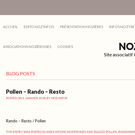
ACCUEIL
EDITO NOZ’INFOS
PRÉSENTATION NOZIÈRES
INFOS NOZ’HIE
NO
ASSOCIATIONS NOZIÉROISES
COOKIES
Site associati
BLOG POSTS
Pollen – Rando – Resto
POSTED ON
6 JANVIER 2018
BY
NOZ-INFOS
Rando – Resto / Pollen
THIS ENTRY WAS POSTED IN
ASSOCIATIONS NOZIÉROISES
AND TAGGED
POLLEN
,
RANDONN