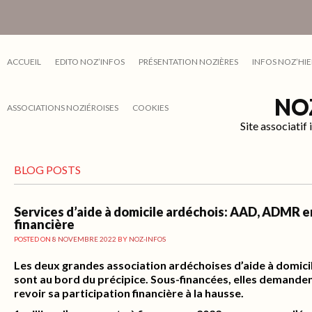
ACCUEIL
EDITO NOZ’INFOS
PRÉSENTATION NOZIÈRES
INFOS NOZ’HIE
NO
ASSOCIATIONS NOZIÉROISES
COOKIES
Site associati
BLOG POSTS
Services d’aide à domicile ardéchois: AAD, ADMR e
financière
POSTED ON
8 NOVEMBRE 2022
BY
NOZ-INFOS
Les deux grandes association ardéchoises d’aide à domic
sont au bord du précipice. Sous-financées, elles demand
revoir sa participation financière à la hausse.