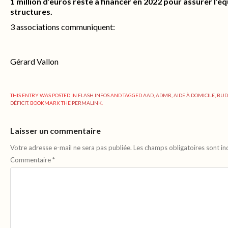
1 million d’euros reste à financer en 2022 pour assurer l’é
structures.
3 associations communiquent:
Gérard Vallon
THIS ENTRY WAS POSTED IN
FLASH INFOS
AND TAGGED
AAD
,
ADMR
,
AIDE À DOMICILE
,
BUD
DÉFICIT
. BOOKMARK THE
PERMALINK
.
Laisser un commentaire
Votre adresse e-mail ne sera pas publiée.
Les champs obligatoires sont i
Commentaire
*