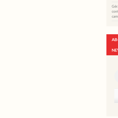
Gér
con
cam
AB
NE