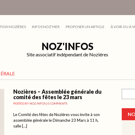
TION NOZIÈRES
INFOS NOZ’HIER
PROPOSER UN ARTICLE
À VOIR OU À V
NOZ'INFOS
Site associatif indépendant de Noziéres
NÉRALE
Nozières – Assemblée générale du
Recher
comité des fêtes le 23 mars
POSTED BY
NOZ-INFOS
|
0 COMMENTS
NO
Le Comité des fêtes de Nozières vous invite à son
assemblée générale le Dimanche 23 Mars à 11 h,
salle […]