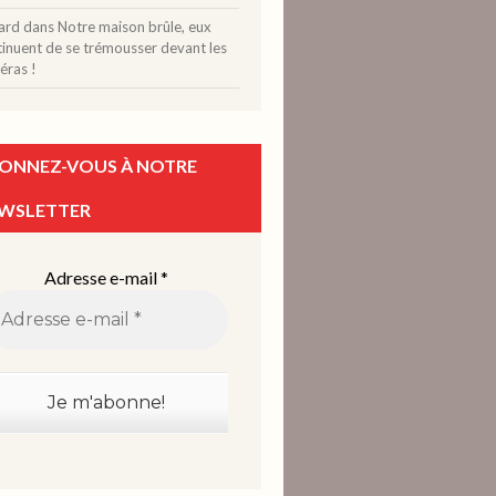
ard
dans
Notre maison brûle, eux
tinuent de se trémousser devant les
éras !
ONNEZ-VOUS À NOTRE
WSLETTER
Adresse e-mail
*