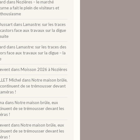
ard
dans
Nozières – le marché
urne a fait le plein de visiteurs et
nthousiasme
Dussart
dans
Lamastre: sur les traces
castors face aux travaux sur la digue
 suite
ard
dans
Lamastre: sur les traces des
ors face aux travaux sur la digue – la
e
levent
dans
Moisson 2026 à Nozières
LLET Michel
dans
Notre maison brûle,
 continuent de se trémousser devant
caméras !
ina
dans
Notre maison brûle, eux
tinuent de se trémousser devant les
éras !
levent
dans
Notre maison brûle, eux
tinuent de se trémousser devant les
éras !