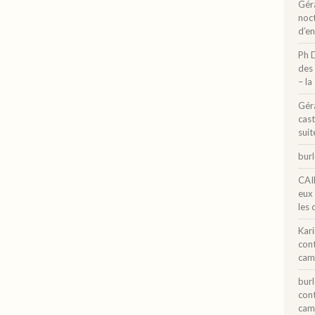
Gér
noct
d’e
Ph 
des 
– la
Gér
cast
suit
bur
CAI
eux
les 
Kar
con
cam
bur
con
cam