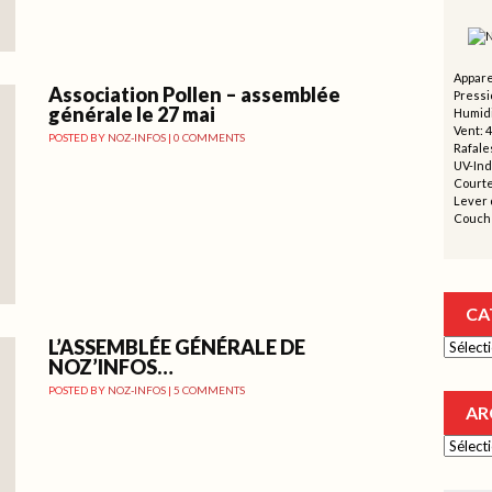
Appare
Association Pollen – assemblée
Pressi
générale le 27 mai
Humidi
Vent: 
POSTED BY
NOZ-INFOS
|
0 COMMENTS
Rafales
UV-Ind
Courte
Lever d
Couche
CA
L’ASSEMBLÉE GÉNÉRALE DE
Catégor
NOZ’INFOS…
POSTED BY
NOZ-INFOS
|
5 COMMENTS
AR
Archive