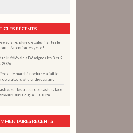
TICLES RÉCENTS
pse solaire, pluie d’étoiles filantes le
oût – Attention les yeux !
ête Médiévale à Désaignes les 8 et 9
t 2026
ères – le marché nocturne a fait le
n de visiteurs et d’enthousiasme
stre: sur les traces des castors face
travaux sur la digue – la suite
MMENTAIRES RÉCENTS