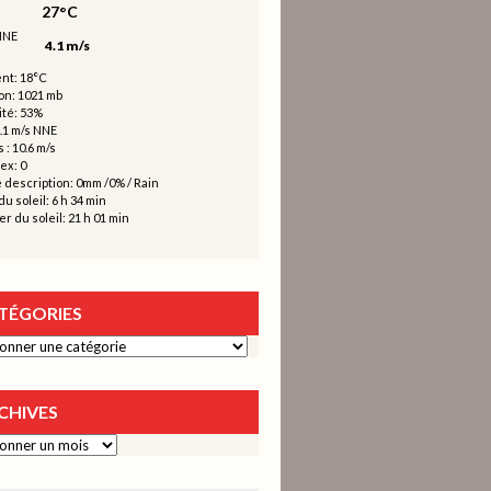
27°C
4.1 m/s
nt: 18°C
on: 1021 mb
té: 53%
4.1 m/s NNE
 : 10.6 m/s
ex: 0
 description:
0mm
/
0%
/
Rain
u soleil: 6 h 34 min
r du soleil: 21 h 01 min
TÉGORIES
ies
CHIVES
s