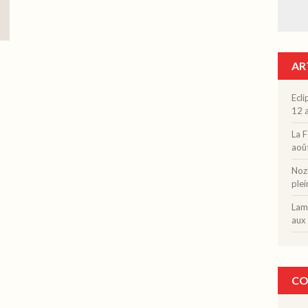
AR
Ecli
12 a
La F
aoû
Nozi
plei
Lama
aux 
CO