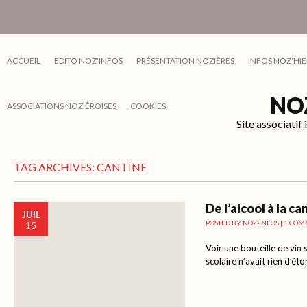
ACCUEIL
EDITO NOZ’INFOS
PRÉSENTATION NOZIÈRES
INFOS NOZ’HIE
NO
ASSOCIATIONS NOZIÉROISES
COOKIES
Site associati
TAG ARCHIVES:
CANTINE
De l’alcool à la ca
JUIL
POSTED BY
NOZ-INFOS
|
1 COM
15
Voir une bouteille de vin 
scolaire n’avait rien d’éto