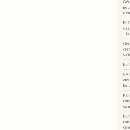
Gér
noct
d’e
Ph 
des 
– la
Gér
cast
suit
bur
CAI
eux
les 
Kar
con
cam
bur
con
cam