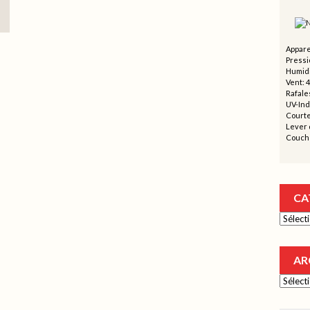
Appare
Pressi
Humidi
Vent: 
Rafales
UV-Ind
Courte
Lever d
Couche
CA
Catégor
AR
Archive