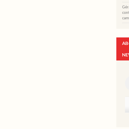
Gér
con
cam
AB
NE