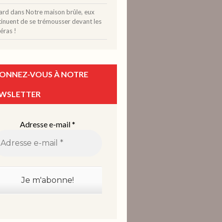
ard
dans
Notre maison brûle, eux
tinuent de se trémousser devant les
éras !
ONNEZ-VOUS À NOTRE
WSLETTER
Adresse e-mail
*