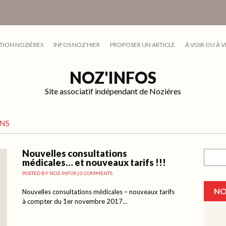
TION NOZIÈRES
INFOS NOZ’HIER
PROPOSER UN ARTICLE
À VOIR OU À V
NOZ'INFOS
Site associatif indépendant de Noziéres
NS
Nouvelles consultations
Recher
médicales… et nouveaux tarifs !!!
POSTED BY
NOZ-INFOS
|
0 COMMENTS
NO
Nouvelles consultations médicales – nouveaux tarifs
à compter du 1er novembre 2017…