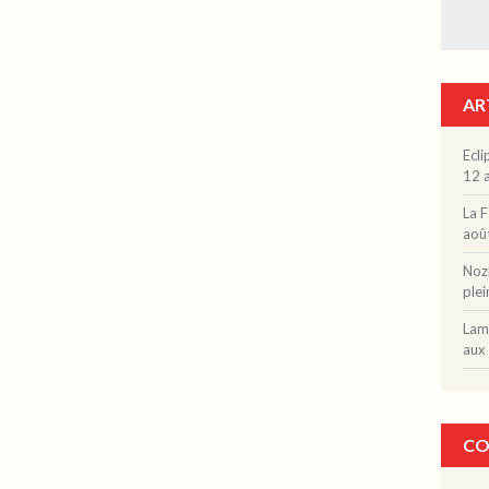
AR
Ecli
12 a
La F
aoû
Nozi
plei
Lama
aux 
CO