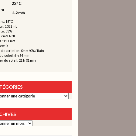
22°C
4.2 m/s
nt: 18°C
on: 1021 mb
té: 53%
4.2 m/s NNE
 : 11.1 m/s
ex: 0
 description:
0mm
/
0%
/
Rain
u soleil: 6 h 34 min
r du soleil: 21 h 01 min
TÉGORIES
ies
CHIVES
s