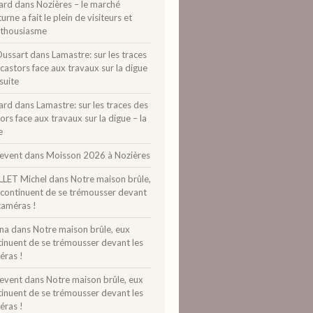
ard
dans
Nozières – le marché
urne a fait le plein de visiteurs et
nthousiasme
Dussart
dans
Lamastre: sur les traces
castors face aux travaux sur la digue
 suite
ard
dans
Lamastre: sur les traces des
ors face aux travaux sur la digue – la
e
levent
dans
Moisson 2026 à Nozières
LLET Michel
dans
Notre maison brûle,
 continuent de se trémousser devant
caméras !
ina
dans
Notre maison brûle, eux
tinuent de se trémousser devant les
éras !
levent
dans
Notre maison brûle, eux
tinuent de se trémousser devant les
éras !