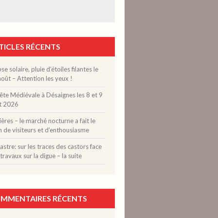
TICLES RÉCENTS
pse solaire, pluie d’étoiles filantes le
oût – Attention les yeux !
ête Médiévale à Désaignes les 8 et 9
t 2026
ères – le marché nocturne a fait le
n de visiteurs et d’enthousiasme
stre: sur les traces des castors face
travaux sur la digue – la suite
MMENTAIRES RÉCENTS