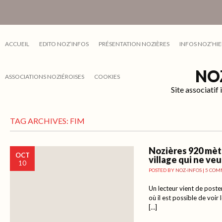
ACCUEIL
EDITO NOZ’INFOS
PRÉSENTATION NOZIÈRES
INFOS NOZ’HIE
NO
ASSOCIATIONS NOZIÉROISES
COOKIES
Site associati
TAG ARCHIVES:
FIM
Nozières 920 mètr
OCT
village qui ne veu
10
POSTED BY
NOZ-INFOS
|
5 COM
Un lecteur vient de poste
où il est possible de voir
[…]