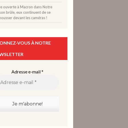
tre ouverte à Macron
dans
Notre
on brûle, eux continuent de se
mousser devant les caméras !
ONNEZ-VOUS À NOTRE
WSLETTER
Adresse e-mail
*