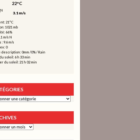
22°C
3.1 m/s
nt: 21°C
on: 1021 mb
té: 66%
.1 m/s N
 : 9.6 m/s
ex: 0
 description:
0mm
/
0%
/
Rain
u soleil: 6 h 33 min
r du soleil: 21 h 02 min
TÉGORIES
ies
CHIVES
s