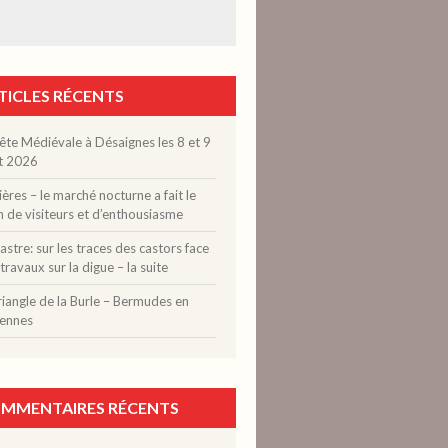
TICLES RÉCENTS
ête Médiévale à Désaignes les 8 et 9
t 2026
ères – le marché nocturne a fait le
n de visiteurs et d’enthousiasme
stre: sur les traces des castors face
travaux sur la digue – la suite
riangle de la Burle – Bermudes en
ennes
MMENTAIRES RÉCENTS