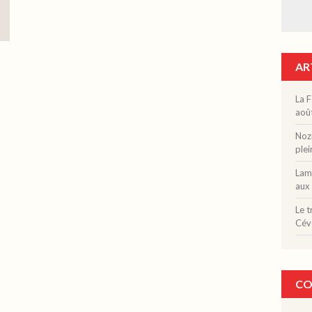
AR
La F
aoû
Nozi
plei
Lama
aux 
Le t
Cév
CO