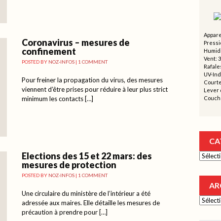
Appare
Coronavirus – mesures de
Pressi
confinement
Humidi
Vent: 3
POSTED BY
NOZ-INFOS
|
1 COMMENT
Rafales
UV-Ind
Pour freiner la propagation du virus, des mesures
Courte
viennent d’être prises pour réduire à leur plus strict
Lever d
minimum les contacts […]
Couche
CA
Elections des 15 et 22 mars: des
Catégor
mesures de protection
POSTED BY
NOZ-INFOS
|
1 COMMENT
AR
Une circulaire du ministère de l’intérieur a été
Archive
adressée aux maires. Elle détaille les mesures de
précaution à prendre pour […]