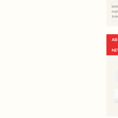
let
mais
tré
AB
NE