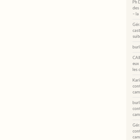
Ph 
des 
– la
Gér
cast
suit
bur
CAI
eux
les 
Kar
con
cam
bur
con
cam
Gér
con
cam