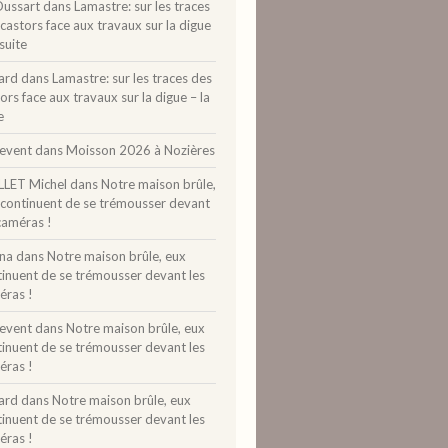
Dussart
dans
Lamastre: sur les traces
castors face aux travaux sur la digue
 suite
ard
dans
Lamastre: sur les traces des
ors face aux travaux sur la digue – la
e
levent
dans
Moisson 2026 à Nozières
LLET Michel
dans
Notre maison brûle,
 continuent de se trémousser devant
caméras !
ina
dans
Notre maison brûle, eux
tinuent de se trémousser devant les
éras !
levent
dans
Notre maison brûle, eux
tinuent de se trémousser devant les
éras !
ard
dans
Notre maison brûle, eux
tinuent de se trémousser devant les
éras !