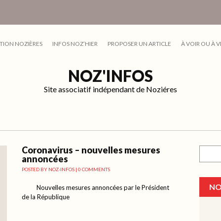
TION NOZIÈRES
INFOS NOZ’HIER
PROPOSER UN ARTICLE
À VOIR OU À V
NOZ'INFOS
Site associatif indépendant de Noziéres
Coronavirus – nouvelles mesures
Recher
annoncées
POSTED BY
NOZ-INFOS
|
0 COMMENTS
NO
Nouvelles mesures annoncées par le Président
de la République