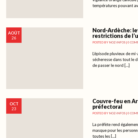
températures pouvant avo
Nord-Ardèche: le
AOÛT
restrictions de l’
26
POSTED BY
NOZ-INFOS
|
0 COM
L’épisode pluvieux de mi-
sécheresse dans tout le d
de passer le nord […]
Couvre-feu en Ar
OCT
préfectoral
23
POSTED BY
NOZ-INFOS
|
0 COM
La préfète rend également
masque pour les personne
toutes les […]