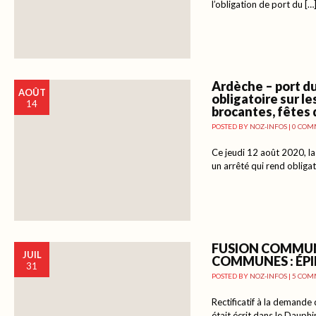
l’obligation de port du […
Ardèche – port d
AOÛT
obligatoire sur l
14
brocantes, fêtes 
POSTED BY
NOZ-INFOS
|
0 COM
Ce jeudi 12 août 2020, la
un arrêté qui rend obliga
FUSION COMMU
JUIL
COMMUNES : ÉP
31
POSTED BY
NOZ-INFOS
|
5 COM
Rectificatif à la demande 
était écrit dans le Dauphi