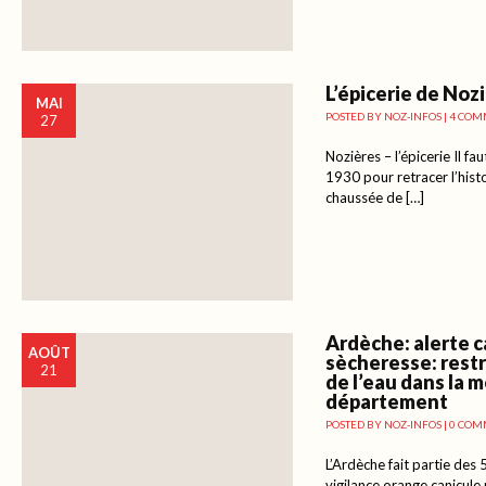
L’épicerie de Noz
MAI
POSTED BY
NOZ-INFOS
|
4 COM
27
Nozières – l’épicerie Il f
1930 pour retracer l’histo
chaussée de […]
Ardèche: alerte c
AOÛT
sècheresse: restr
21
de l’eau dans la m
département
POSTED BY
NOZ-INFOS
|
0 COM
L’Ardèche fait partie des
vigilance orange canicul