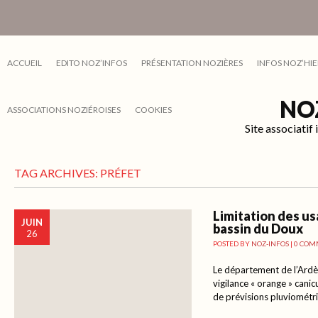
ACCUEIL
EDITO NOZ’INFOS
PRÉSENTATION NOZIÈRES
INFOS NOZ’HIE
NO
ASSOCIATIONS NOZIÉROISES
COOKIES
Site associati
TAG ARCHIVES:
PRÉFET
Limitation des usa
JUIN
bassin du Doux
26
POSTED BY
NOZ-INFOS
|
0 COM
Le département de l’Ardè
vigilance « orange » canic
de prévisions pluviométri