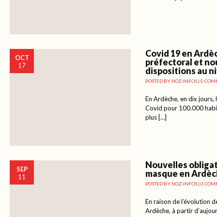
Covid 19 en Ardè
OCT
préfectoral et no
17
dispositions au n
POSTED BY
NOZ-INFOS
|
0 COM
En Ardèche, en dix jours, 
Covid pour 100.000 habit
plus […]
Nouvelles obligat
SEP
masque en Ardè
11
POSTED BY
NOZ-INFOS
|
0 COM
En raison de l’évolution de
Ardèche, à partir d’aujo